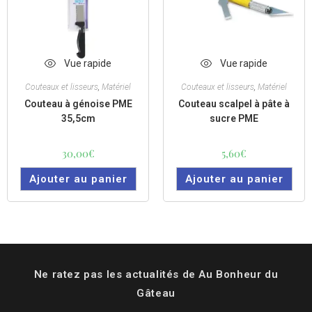
Vue rapide
Vue rapide
Couteaux et lisseurs
,
Matériel
Couteaux et lisseurs
,
Matériel
Couteau à génoise PME
Couteau scalpel à pâte à
35,5cm
sucre PME
30,00
€
5,60
€
Ajouter au panier
Ajouter au panier
Ne ratez pas les actualités de Au Bonheur du
Gâteau