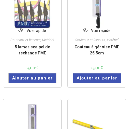
Vue rapide
Vue rapide
Couteaux et lisseurs
,
Matériel
Couteaux et lisseurs
,
Matériel
5 lames scalpel de
Couteau à génoise PME
rechange PME
25,5cm
4,00
€
25,00
€
Ajouter au panier
Ajouter au panier