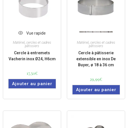
Vue rapide
Vue rapide
Matériel
,
cercles et cadres
Matériel
,
cercles et cadres
pâtissiers
pâtissiers
Cercle à entremets
Cercle à pâtisserie
Vacherin inox Ø24, H6cm
extensible en inox De
Buyer, ø 18 à 36 cm
17,50
€
29,99
€
Ajouter au panier
Ajouter au panier