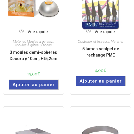
Vue rapide
Vue rapide
Matériel
,
Moules à gâteaux
,
Couteaux et lisseurs
,
Matériel
Moules à gâteaux ronds
5 lames scalpel de
3 moules demi-sphères
rechange PME
Decora ø10cm, Ht5,2cm
4,00
€
15,00
€
Ajouter au panier
Ajouter au panier