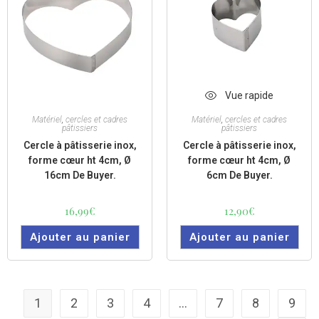
Vue rapide
Vue rapide
Matériel
,
cercles et cadres
Matériel
,
cercles et cadres
pâtissiers
pâtissiers
Cercle à pâtisserie inox,
Cercle à pâtisserie inox,
forme cœur ht 4cm, Ø
forme cœur ht 4cm, Ø
16cm De Buyer.
6cm De Buyer.
16,99
€
12,90
€
Ajouter au panier
Ajouter au panier
1
2
3
4
…
7
8
9