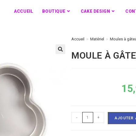
ACCUEIL
BOUTIQUE
CAKE DESIGN
CON
Accueil
>
Matériel
>
Moules à gâte
MOULE À GÂT
🔍
15
-
+
AJOUTER 