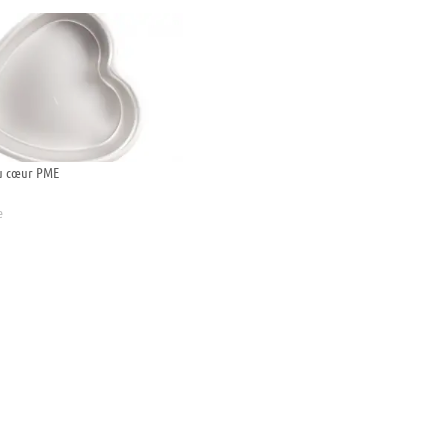
u cœur PME
e