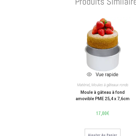
Produits Similair
Vue rapide
Matériel
,
Moules à gâteaux ronds
Moule à gâteau à fond
amovible PME 25,4 x 7,6cm
17,00
€
Ajouter Au Panier