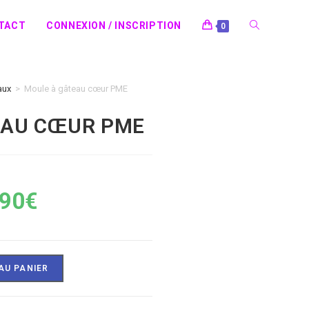
TACT
CONNEXION / INSCRIPTION
0
aux
>
Moule à gâteau cœur PME
EAU CŒUR PME
,90
€
AU PANIER